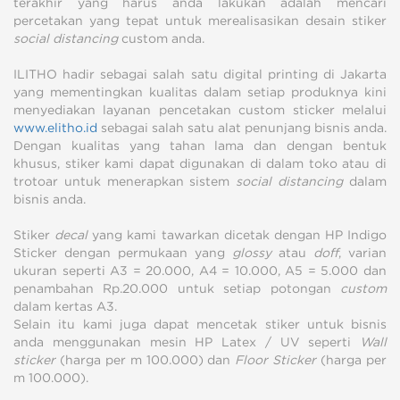
terakhir yang harus anda lakukan adalah mencari
percetakan yang tepat untuk merealisasikan desain stiker
social distancing
custom anda.
ILITHO hadir sebagai salah satu digital printing di Jakarta
yang mementingkan kualitas dalam setiap produknya kini
menyediakan layanan pencetakan custom sticker melalui
www.elitho.id
sebagai salah satu alat penunjang bisnis anda.
Dengan kualitas yang tahan lama dan dengan bentuk
khusus, stiker kami dapat digunakan di dalam toko atau di
trotoar untuk menerapkan sistem
social distancing
dalam
bisnis anda.
Stiker
decal
yang kami tawarkan dicetak dengan HP Indigo
Sticker dengan permukaan yang
glossy
atau
doff
, varian
ukuran seperti A3 = 20.000, A4 = 10.000, A5 = 5.000 dan
penambahan Rp.20.000 untuk setiap potongan
custom
dalam kertas A3.
Selain itu kami juga dapat mencetak stiker untuk bisnis
anda menggunakan mesin HP Latex / UV seperti
Wall
sticker
(harga per m 100.000) dan
Floor Sticker
(harga per
m 100.000).