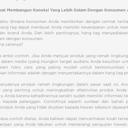
pat Membangun Koneksi Yang Lebih Dalam Dengan Konsumen 
aktu dimana konsumen Anda memikirkan dengan cermat tent
hang tag dapat membuat Anda memiliki kesempatan untuk men
an brand Anda. Dan lebih pentingnya, hang tag menyediaka
lam dengan konsumen.
na caranya?
a ambil contoh. Jika Anda menjual produk yang ramah lingkun
 dalam media (yang mungkin target audiens Anda kesulitan 
alam toko, cara yang paling mudah untuk berkomunikasi
an informasi adalah dengan menyertakannya dalam hang tag p
anyaknya produk ramah lingkungan dalam pasar saat ini, An
i yang penting untuk meningkatkan efektivitas produk And
 Anda karena kehadirannya sendiri sudah memiliki informasi t
n kepada pelanggan. Contohnya seperti sumber dan bahan
produk Anda yang tidak diujikan kepada hewan sebelum dipasar
dua contoh diatas, Anda bahkan dapat menceritakan kisah terse
erjaan yang Anda lakukan untuk memerangi pengujian hewan