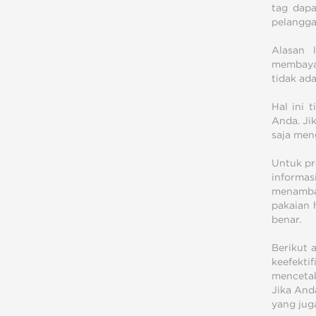
tag dapa
pelangga
Alasan 
membayan
tidak ad
Hal ini 
Anda. Ji
saja men
Untuk pr
informas
menambah
pakaian 
benar.
Berikut 
keefekti
mencetak
Jika And
yang jug