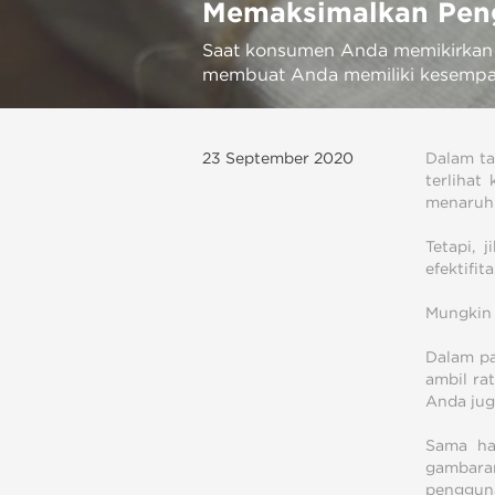
Memaksimalkan Peng
Saat konsumen Anda memikirkan
membuat Anda memiliki kesempa
23 September 2020
Dalam ta
terlihat
menaruh 
Tetapi, 
efektifit
Mungkin t
Dalam pa
ambil ra
Anda jug
Sama ha
gambaran
pengguna