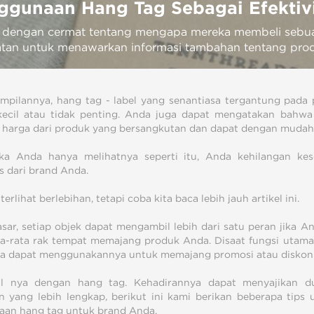
gunaan Hang Tag Sebagai Efektiv
 dengan cermat tentang mengapa mereka membeli sebua
tan untuk menawarkan informasi tambahan tentang pro
mpilannya, hang tag - label yang senantiasa tergantung pada
 kecil atau tidak penting. Anda juga dapat mengatakan bahw
harga dari produk yang bersangkutan dan dapat dengan mudah 
jika Anda hanya melihatnya seperti itu, Anda kehilangan k
as dari brand Anda.
erlihat berlebihan, tetapi coba kita baca lebih jauh artikel ini.
sar, setiap objek dapat mengambil lebih dari satu peran jika An
ta-rata rak tempat memajang produk Anda. Disaat fungsi utam
a dapat menggunakannya untuk memajang promosi atau diskon 
l nya dengan hang tag. Kehadirannya dapat menyajikan d
 yang lebih lengkap, berikut ini kami berikan beberapa tips 
an hang tag untuk brand Anda.