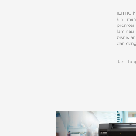
ILITHO h
kini me
promosi 
laminasi
bisnis a
dan deng
Jadi, tu