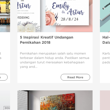
5 Inspirasi Kreatif Undangan
Hal
Pernikahan 2018
Dal
t
Pernikahan merupakan salah satu momen
Kart
a
terbesar dalam hidup anda. Pastikan semua
pent
undangan turut merasakan kebahagiaan
pada
yang and...
e
Read More