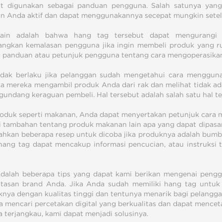
t digunakan sebagai panduan pengguna. Salah satunya yang
n Anda aktif dan dapat menggunakannya secepat mungkin sete
lain adalah bahwa hang tag tersebut dapat mengurangi
gkan kemalasan pengguna jika ingin membeli produk yang ru
a panduan atau petunjuk pengguna tentang cara mengoperasika
tidak berlaku jika pelanggan sudah mengetahui cara menggu
ka mereka mengambil produk Anda dari rak dan melihat tidak a
gundang keraguan pembeli. Hal tersebut adalah salah satu hal t
oduk seperti makanan, Anda dapat menyertakan petunjuk cara 
i tambahan tentang produk makanan lain apa yang dapat dipas
kan beberapa resep untuk dicoba jika produknya adalah bumbu,
hang tag dapat mencakup informasi pencucian, atau instruksi
adalah beberapa tips yang dapat kami berikan mengenai pen
fitasan brand Anda. Jika Anda sudah memiliki hang tag untu
nya dengan kualitas tinggi dan tentunya menarik bagi pelangg
a mencari percetakan digital yang berkualitas dan dapat mence
a terjangkau, kami dapat menjadi solusinya.