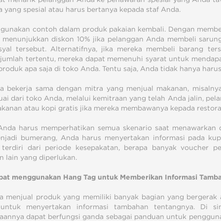
a yang spesial atau harus bertanya kepada staf Anda.
a gunakan contoh dalam produk pakaian kembali. Dengan membe
 menunjukkan diskon 10% jika pelanggan Anda membeli sarung 
yal tersebut. Alternatifnya, jika mereka membeli barang ter
 jumlah tertentu, mereka dapat memenuhi syarat untuk mendap
 produk apa saja di toko Anda. Tentu saja, Anda tidak hanya har
a bekerja sama dengan mitra yang menjual makanan, misalny
uai dari toko Anda, melalui kemitraan yang telah Anda jalin, p
kanan atau kopi gratis jika mereka membawanya kepada restoran
nda harus memperhatikan semua skenario saat menawarkan di
jadi bumerang, Anda harus menyertakan informasi pada kup
 terdiri dari periode kesepakatan, berapa banyak voucher 
n lain yang diperlukan.
at menggunakan Hang Tag untuk Memberikan Informasi Tamba
a menjual produk yang memiliki banyak bagian yang bergerak at
 untuk menyertakan informasi tambahan tentangnya. Di si
annya dapat berfungsi ganda sebagai panduan untuk penggun