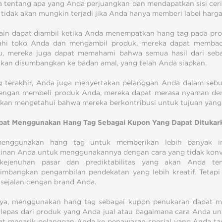
tentang apa yang Anda perjuangkan dan mendapatkan sisi cer
tidak akan mungkin terjadi jika Anda hanya memberi label harg
ain dapat diambil ketika Anda menempatkan hang tag pada pro
jahi toko Anda dan mengambil produk, mereka dapat membac
tu, mereka juga dapat memahami bahwa semua hasil dari seb
kan disumbangkan ke badan amal, yang telah Anda siapkan.
 terakhir, Anda juga menyertakan pelanggan Anda dalam seb
ngan membeli produk Anda, mereka dapat merasa nyaman dengan
kan mengetahui bahwa mereka berkontribusi untuk tujuan yang 
pat Menggunakan Hang Tag Sebagai Kupon Yang Dapat Ditukar
menggunakan hang tag untuk memberikan lebih banyak i
nan Anda untuk menggunakannya dengan cara yang tidak kon
 kejenuhan pasar dan prediktabilitas yang akan Anda 
mbangkan pengambilan pendekatan yang lebih kreatif. Tetapi 
 sejalan dengan brand Anda.
ya, menggunakan hang tag sebagai kupon penukaran dapat m
rlepas dari produk yang Anda jual atau bagaimana cara Anda un
at menarik pelanggan Anda ke penawaran spesial yang Anda ta