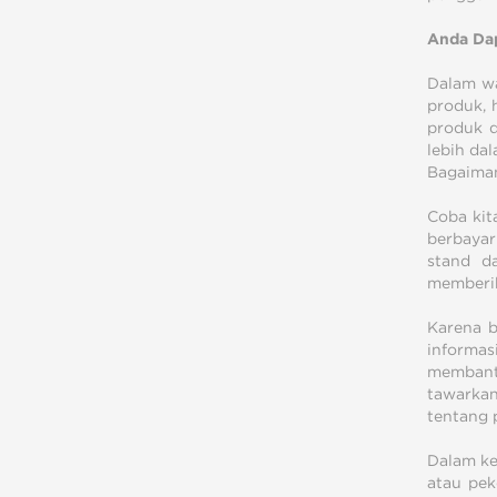
Anda Da
Dalam w
produk, 
produk d
lebih da
Bagaima
Coba kit
berbayar
stand d
memberik
Karena b
informas
membantu
tawarka
tentang 
Dalam ke
atau pek