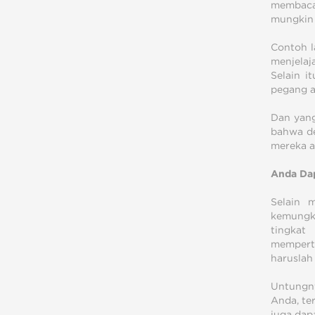
membaca 
mungkin 
Contoh l
menjela
Selain i
pegang a
Dan yang
bahwa de
mereka a
Anda Da
Selain 
kemungki
tingkat
memperti
haruslah
Untungn
Anda, te
juga dap