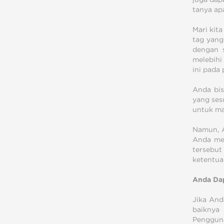
tanya ap
Mari kit
tag yang
dengan s
melebihi
ini pada
Anda bis
yang ses
untuk ma
Namun, A
Anda men
tersebut
ketentua
Anda Dap
Jika And
baiknya
Pengguna