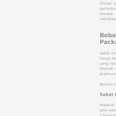
Pilihan 
perlindu
mereka 
mereflek
Bebe
Pack
Sekat in
hanya be
yang ter
Memilih 
premium
Berikut 
Sekat 
Material
jenis ke
Carton
b