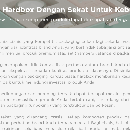
Hardbox Dengan Sekat Untuk Kebu
esisi, setiap komponen produk dapat ditempatkan denga
nia bisnis yang kompetitif, packaging bukan lagi sekadar w
ngan dari identitas brand Anda, yang bertindak sebagai silent s
ang menjual produk premium atau set (hampers), standard packag
g merupakan titik kontak fisik pertama antara brand Anda 
an ekspektasi terhadap kualitas produk di dalamnya. Di sinila
gkan dengan packaging kardus biasa, hardbox memberikan kesa
ih baik untuk melindungi investasi produk Anda.
erlindungan dan branding terbaik dapat tercapai melalui pen
ustom memastikan produk Anda tertata rapi, terlindung da
n packaging (unboxing) yang terstruktur dan berkesan.
sekat yang dirancang presisi, setiap komponen produk d
sikan perhatian brand Anda terhadap detail. Bagi bisnis, hal in
engiriman, sekaligus menaikkan nilai jual produk di mata p