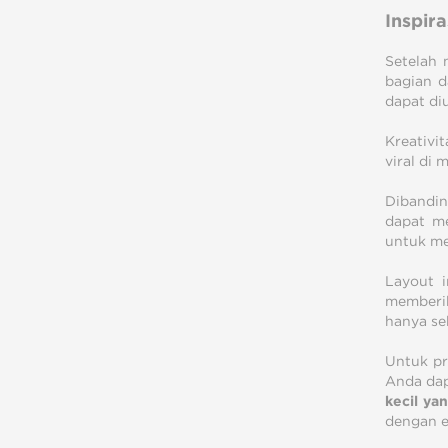
Inspir
Setelah 
bagian d
dapat di
Kreativi
viral di m
Dibandin
dapat me
untuk me
Layout i
memberik
hanya se
Untuk pr
Anda dap
kecil ya
dengan e