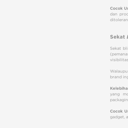
Cocok U
dan prod
ditoleran
Sekat
Sekat bl
(pemanas
visibili
Walaupun
brand in
Kelebiha
yang mo
packagin
Cocok U
gadget, 