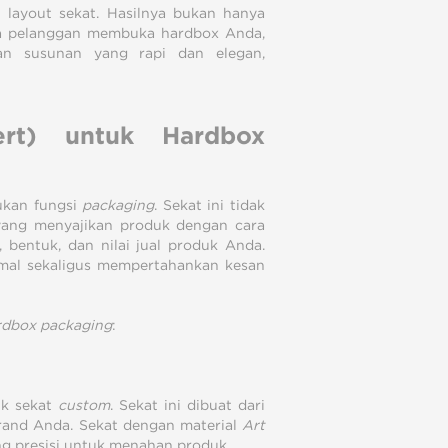
layout sekat. Hasilnya bukan hanya
tika pelanggan membuka hardbox Anda,
an susunan yang rapi dan elegan,
ert) untuk Hardbox
ukan fungsi
packaging
. Sekat ini tidak
 yang menyajikan produk dengan cara
, bentuk, dan nilai jual produk Anda.
imal sekaligus mempertahankan kesan
rdbox packaging
:
uk sekat
custom
. Sekat ini dibuat dari
 brand Anda. Sekat dengan material
Art
g presisi untuk menahan produk.