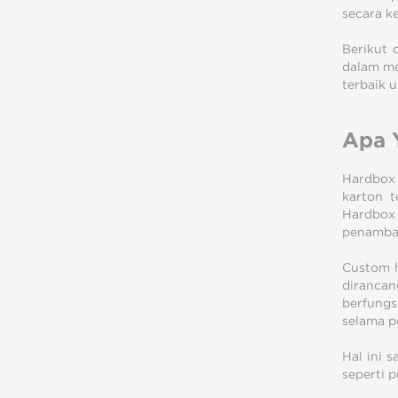
secara k
Berikut 
dalam me
terbaik 
Apa 
Hardbox 
karton t
Hardbox
penambah
Custom h
dirancan
berfungs
selama p
Hal ini 
seperti p