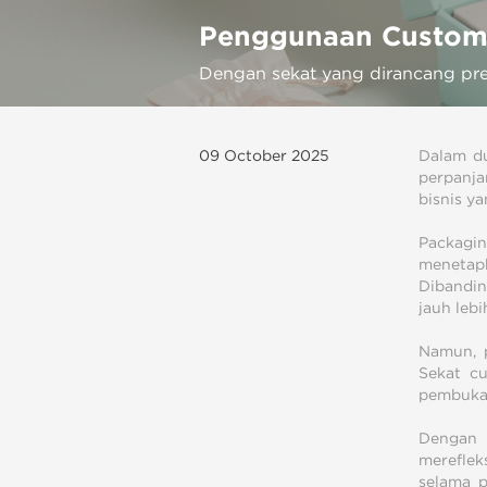
Penggunaan Custom 
Dengan sekat yang dirancang pr
09 October 2025
Dalam du
perpanja
bisnis y
Packagin
menetapk
Dibandin
jauh leb
Namun, p
Sekat c
pembukaa
Dengan 
mereflek
selama p