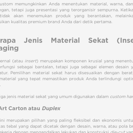
custom memungkinkan Anda menentukan material, warna, dan 
ngan, tetapi juga presentasi yang terorganisir sempurna. Ke
tidak akan menemukan produk yang berantakan, melaink
sikan kualitas premium brand Anda dari detik pertama.
rapa Jenis Material Sekat (Ins
aging
ternal (atau
insert
) merupakan komponen krusial yang menent
rfungsi sebagai bantalan, tetapi juga sebagai elemen desain
atur. Pemilihan material sekat harus disesuaikan dengan berat
material yang tepat memastikan produk Anda terlindungi opt
.
tiga jenis material sekat yang umum digunakan dalam
custom ha
Art Carton atau
Duplex
 ini merupakan pilihan yang paling fleksibel dan ekonomis unt
rtas tebal yang dapat dicetak dengan desain, warna, atau pola
ekerja dengan mengandalkan lekukan dan konstruksi
die-cut
yan