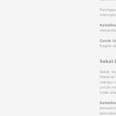
Keunggu
mencipt
Kelebih
menambah
Cocok U
fragile,
Sekat 
Sekat bu
Material
mampu me
untuk me
tidak ada
Kelebiha
berwarn
kerusaka