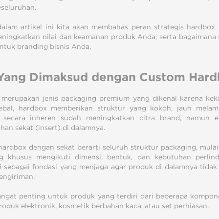
eseluruhan.
dalam artikel ini kita akan membahas peran strategis hardbo
ningkatkan nilai dan keamanan produk Anda, serta bagaimana s
untuk branding bisnis Anda.
Yang Dimaksud dengan Custom Hard
merupakan jenis packaging premium yang dikenal karena kek
ebal, hardbox memberikan struktur yang kokoh, jauh melam
 secara inheren sudah meningkatkan citra brand, namun el
an sekat (insert) di dalamnya.
ardbox dengan sekat berarti seluruh struktur packaging, mulai d
g khusus mengikuti dimensi, bentuk, dan kebutuhan perlin
i sebagai fondasi yang menjaga agar produk di dalamnya tidak 
engiriman.
sangat penting untuk produk yang terdiri dari beberapa kompone
roduk elektronik, kosmetik berbahan kaca, atau set perhiasan.