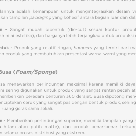
lannya adalah kemampuan untuk mengintegrasikan desain vi
akan tampilan
packaging
yang kohesif antara bagian luar dan da
an -
Sangat mudah dibentuk (die-cut) sesuai kontur produk
 nilai estetika), dan harganya lebih terjangkau untuk produksi 
ntuk -
Produk yang relatif ringan,
hampers
yang terdiri dari m
 dan produk yang membutuhkan presentasi warna-warni yang menc
Busa (
Foam/Sponge
)
sa menawarkan perlindungan maksimal karena memiliki daya
 ini sering digunakan untuk produk yang sangat rentan pecah at
mberikan peredam benturan 360 derajat. Busa dipotong meng
nciptakan ceruk yang sangat pas dengan bentuk produk, sehing
 ruang gerak sama sekali.
n -
Memberikan perlindungan superior, memiliki tampilan yang sa
a hitam atau putih matte), dan produk benar-benar terkun
n selama proses distribusi yang ekstrem.