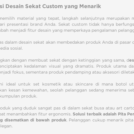
asi Desain Sekat Custom yang Menari
k
memilih material yang tepat, langkah selanjutnya merupakan 
ari presentasi brand Anda. Sekat custom tidak hanya berfungsi
ubah menjadi fitur desain yang memperkaya pengalaman pelang
tas dalam desain sekat akan membedakan produk Anda di pasar 
edia sosial.
gkan dengan membuat sekat dengan ketinggian yang sama, d
es
nciptakan kedalaman visual yang dramatis. Produk utama dap
njadi fokus, sementara produk pendamping atau aksesori diletak
ni ideal untuk set kosmetik atau skincare di mana botol u
an kesan kemewahan, seolah pelanggan sedang menerima seb
kumpulan produk.
oduk yang duduk sangat pas di dalam sekat busa atau art carto
at menambahkan fitur ergonomis.
Solusi terbaik adalah Pita Pe
ng disematkan di bawah produk
. Pelanggan cukup menarik pita
legan.