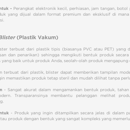
ntuk -
Perangkat elektronik kecil, perhiasan, jam tangan, boto
uk yang dijual dalam format premium dan eksklusif di mana
si.
Blister
(Plastik Vakum)
ister terbuat dari plastik tipis (biasanya PVC atau PET) ya
an dan penarikan) sehingga mengikuti bentuk produk secara s
tas yang baik untuk produk Anda, seolah-olah produk mengapung
 terbuat dari plastik, blister dapat memberikan tampilan modern
gin memastikan produk tetap steril dan mudah dilihat tanpa perl
n
- Sangat akurat dalam mengamankan bentuk produk, tahan a
dern. Transparansinya membantu pelanggan melihat pro
g.
ntuk
- Produk yang ingin ditampilkan secara jelas di dalam pac
atau produk dengan bentuk yang sangat kompleks yang memerlu