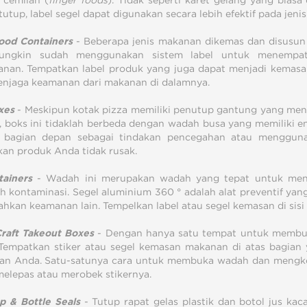
 cemilan (
finger foods
). Tidak seperti karet gelang yang bia
tutup, label segel dapat digunakan secara lebih efektif pada jenis
Food Containers
- Beberapa jenis makanan dikemas dan disusun s
ngkin sudah menggunakan sistem label untuk menempat
nan. Tempatkan label produk yang juga dapat menjadi kemasan 
njaga keamanan dari makanan di dalamnya.
xes
- Meskipun kotak pizza memiliki penutup gantung yang men
, boks ini tidaklah berbeda dengan wadah busa yang memiliki 
 bagian depan sebagai tindakan pencegahan atau menggunaka
an produk Anda tidak rusak.
tainers
- Wadah ini merupakan wadah yang tepat untuk men
 kontaminasi. Segel aluminium 360 ° adalah alat preventif yang 
kan keamanan lain. Tempelkan label atau segel kemasan di sisi
raft Takeout Boxes
- Dengan hanya satu tempat untuk membuk
 Tempatkan stiker atau segel kemasan makanan di atas bagian
an Anda. Satu-satunya cara untuk membuka wadah dan mengk
elepas atau merobek stikernya.
p & Bottle Seals
- Tutup rapat gelas plastik dan botol jus ka