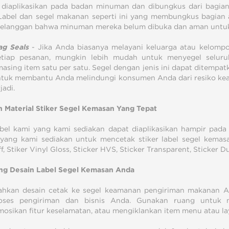
i diaplikasikan pada badan minuman dan dibungkus dari bagia
 Label dan segel makanan seperti ini yang membungkus bagian
elanggan bahwa minuman mereka belum dibuka dan aman untuk
ag Seals
- Jika Anda biasanya melayani keluarga atau kelomp
etiap pesanan, mungkin lebih mudah untuk menyegel selur
asing item satu per satu. Segel dengan jenis ini dapat ditempatk
ntuk membantu Anda melindungi konsumen Anda dari resiko k
jadi.
lah Material Stiker Segel Kemasan Yang Tepat
bel kami yang kami sediakan dapat diaplikasikan hampir pada
 yang kami sediakan untuk mencetak stiker label segel kemas
f, Stiker Vinyl Gloss, Sticker HVS, Sticker Transparent, Sticker 
ng Desain Label Segel Kemasan Anda
hkan desain cetak ke segel keamanan pengiriman makanan A
oses pengiriman dan bisnis Anda. Gunakan ruang untuk
sikan fitur keselamatan, atau mengiklankan item menu atau lay