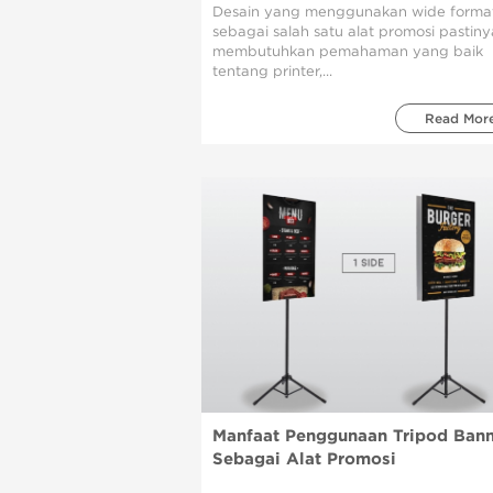
Desain yang menggunakan wide forma
sebagai salah satu alat promosi pastiny
membutuhkan pemahaman yang baik
tentang printer,...
Read Mor
Manfaat Penggunaan Tripod Bann
Sebagai Alat Promosi