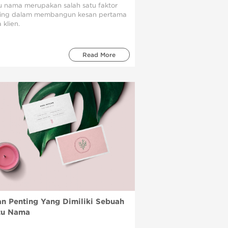
u nama merupakan salah satu faktor
ing dalam membangun kesan pertama
 klien.
Read More
an Penting Yang Dimiliki Sebuah
tu Nama