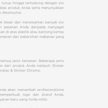
n tutup hingga terhubung dengan sisi
 atas produk Anda serta menunjukkan
 dikonsumsi.
ok besar dan menawarkan banyak sisi
uh pesanan Anda daripada menyegel
an di atas plastik atau kantong kertas
eamanan dan kebersihan makanan yang
 semua jenis kemasan. Beberapa jenis
an dari produk Anda meliputi Sticker
Duratac & Sticker Chromo.
nda akan menambah profesionalisme
 memperkuat logo dan
brand
Anda,
anan baru yang Anda miliki.