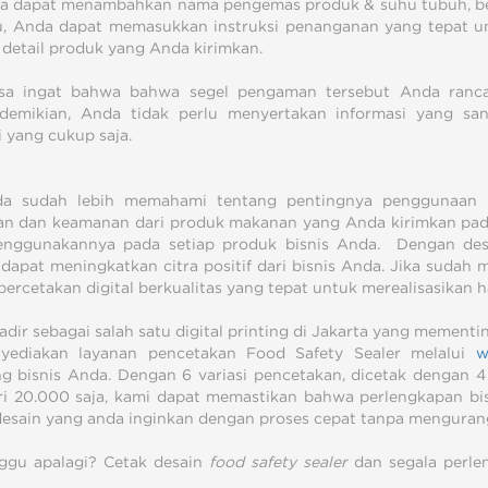
a dapat menambahkan nama pengemas produk & suhu tubuh, beg
tu, Anda dapat memasukkan instruksi penanganan yang tepat unt
 detail produk yang Anda kirimkan.
asa ingat bahwa bahwa segel pengaman tersebut Anda ranca
demikian, Anda tidak perlu menyertakan informasi yang sa
i yang cukup saja.
da sudah lebih memahami tentang pentingnya penggunaan 
an dan keamanan dari produk makanan yang Anda kirimkan pad
nggunakannya pada setiap produk bisnis Anda. Dengan desai
 dapat meningkatkan citra positif dari bisnis Anda. Jika sudah 
ercetakan digital berkualitas yang tepat untuk merealisasikan ha
adir sebagai salah satu digital printing di Jakarta yang mement
yediakan layanan pencetakan Food Safety Sealer melalui
w
g bisnis Anda. Dengan 6 variasi pencetakan, dicetak dengan 
ri 20.000 saja, kami dapat memastikan bahwa perlengkapan bis
esain yang anda inginkan dengan proses cepat tanpa mengurangi
nggu apalagi? Cetak desain
food safety sealer
dan segala perlen