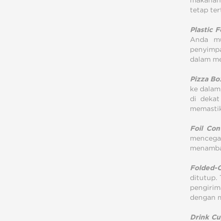
makanan
tetap ter
Plastic 
Anda mu
penyimpa
dalam me
Pizza Bo
ke dalam
di dekat
memastik
Foil Con
mencegah
menambah
Folded-C
ditutup.
pengirim
dengan m
Drink Cu