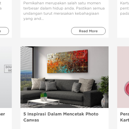
t
Pernikahan merupakan salah satu momen
Kart
a
terbesar dalam hidup anda. Pastikan semua
pent
undangan turut merasakan kebahagiaan
pada
yang and...
e
Read More
er
5 Inspirasi Dalam Mencetak Photo
Per
Canvas
Kar