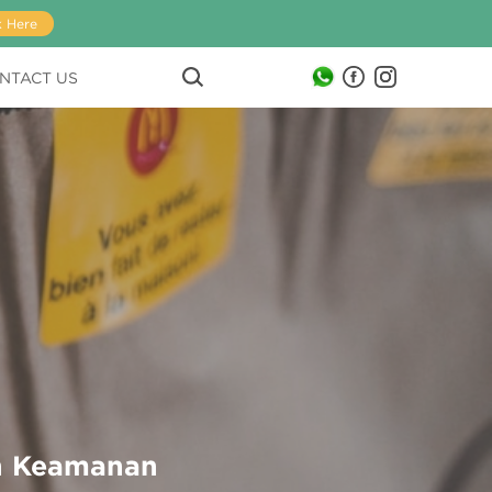
k Here
NTACT US
n Keamanan