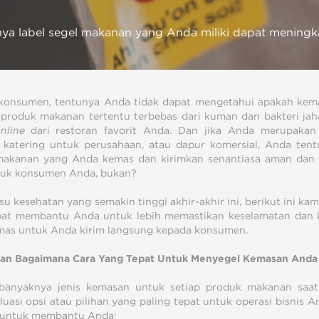
ya label segel makanan yang Anda miliki dapat meningkatk
konsumen, tentunya Anda tidak dapat mengetahui apakah kem
produk makanan tertentu terbebas dari kuman dan bakteri ja
nline
dari restoran favorit Anda. Dan jika Anda merupakan
, katering untuk perusahaan, atau dapur komersial, Anda ten
akanan yang Anda kemas dan kirimkan senantiasa aman dan t
tuk konsumen Anda, bukan?
su kesehatan yang semakin tinggi akhir-akhir ini, berikut ini k
pat membantu Anda untuk lebih memastikan keselamatan dan
as untuk Anda kirim langsung kepada konsumen.
kan Bagaimana Cara Yang Tepat Untuk Menyegel Kemasan Anda
anyaknya jenis kemasan untuk setiap produk makanan saat 
uasi opsi atau pilihan yang paling tepat untuk operasi bisnis A
i untuk membantu Anda: