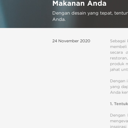
Makanan Anda
Dengan desain yang tepat, tentun
Anda.
24 November 2020
Sebagai 
membeli 
secara
o
restoran
produk m
jahat un
Dengan i
yang da
Anda kem
1. Tentu
Dengan b
mengeval
inspiras