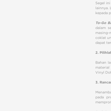
Segel in
lainnya.
kepada p
To-Go B
dalam s
masing-m
coklat u
dapat ter
2. Pilih
Bahan la
material
Vinyl Dof
3. Ranca
Menamba
pada pr
mempromo