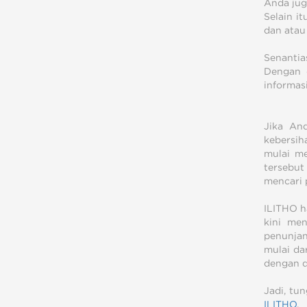
Anda jug
Selain i
dan atau
Senanti
Dengan 
informas
Jika An
kebersih
mulai me
tersebut
mencari p
ILITHO h
kini men
penunjan
mulai da
dengan d
Jadi, tu
ILITHO
.