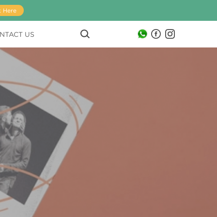
k Here
NTACT US