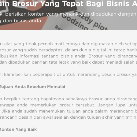
in Brosur Yang Tepat Bagi Bisnis 
k, berisikan konten yang menarik dan dipadukan dengan 
 dari bisnis anda.
tu alat yang tidak pernah mati eranya dan digunakan oleh seti
Brosur yang sudah beradaptasi dalam dunia digital ini tetap hadi
ibusikan informasi tentang bisnis anda, Brosur yang dirancan
dan dipadukan dengan tata letak yang baik dapat menjadi salah s
ini kami berikan beberapa tips untuk merancang desain brosur ya
Tujuan Anda Sebelum Memulai
a berpikir tentang bagaimana sebaiknya brosur anda dirancang
engapa anda memerlukan brosur tersebut. Jangan lupa untu
. Jika anda sudah menemukan tujuan anda dalam merancang b
rancang desain dari awal sejalan dengan tujuan akhir yang ingin
Konten Yang Baik