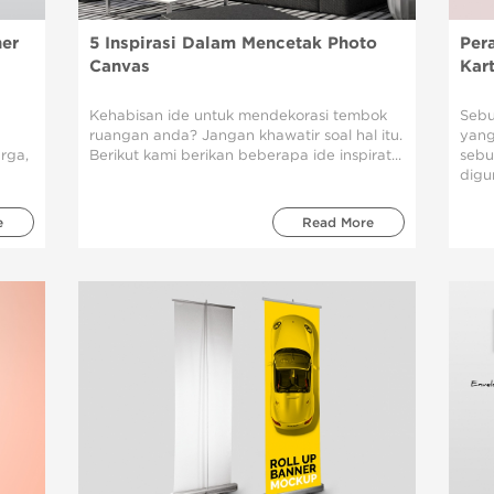
er
5 Inspirasi Dalam Mencetak Photo
Per
Canvas
Kar
Kehabisan ide untuk mendekorasi tembok
Sebu
ruangan anda? Jangan khawatir soal hal itu.
yang
rga,
Berikut kami berikan beberapa ide inspirat...
sebu
digun
e
Read More