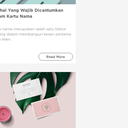
-hal Yang Wajib Dicantumkan
am Kartu Nama
u nama merupakan salah satu faktor
ing dalam membangun kesan pertama
 klien.
Read More