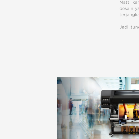
Matt, ka
desain y
terjangk
Jadi, tun