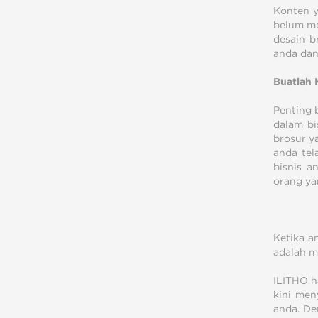
Konten y
belum me
desain b
anda dan
Buatlah 
Penting 
dalam bi
brosur y
anda tel
bisnis a
orang ya
Ketika a
adalah m
ILITHO h
kini men
anda. De