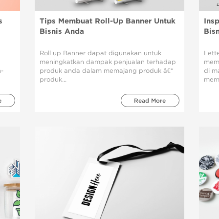
s
Tips Membuat Roll-Up Banner Untuk
Ins
Bisnis Anda
Bis
Roll up Banner dapat digunakan untuk
Lett
meningkatkan dampak penjualan terhadap
memb
n-
produk anda dalam memajang produk â€“
di m
produk...
memb
e
Read More