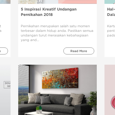
5 Inspirasi Kreatif Undangan
Hal
Pernikahan 2018
Dal
t
Pernikahan merupakan salah satu momen
Kart
a
terbesar dalam hidup anda. Pastikan semua
pent
undangan turut merasakan kebahagiaan
pada
yang and...
e
Read More