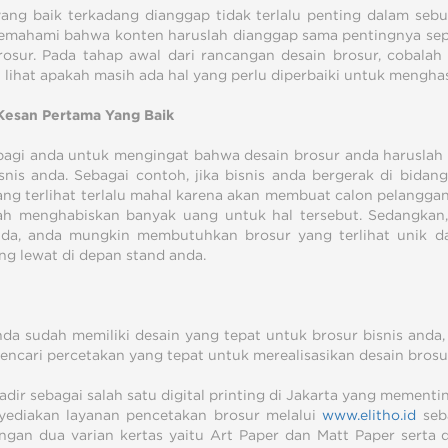
ang baik terkadang dianggap tidak terlalu penting dalam seb
mahami bahwa konten haruslah dianggap sama pentingnya sepe
rosur. Pada tahap awal dari rancangan desain brosur, cobala
 lihat apakah masih ada hal yang perlu diperbaiki untuk mengha
Kesan Pertama Yang Baik
bagi anda untuk mengingat bahwa desain brosur anda haruslah
snis anda. Sebagai contoh, jika bisnis anda bergerak di bida
ang terlihat terlalu mahal karena akan membuat calon pelangg
ah menghabiskan banyak uang untuk hal tersebut. Sedangkan, 
nda, anda mungkin membutuhkan brosur yang terlihat unik d
ng lewat di depan stand anda.
nda sudah memiliki desain yang tepat untuk brosur bisnis anda,
encari percetakan yang tepat untuk merealisasikan desain brosu
adir sebagai salah satu digital printing di Jakarta yang mement
yediakan layanan pencetakan brosur melalui
www.elitho.id
seba
ngan dua varian kertas yaitu Art Paper dan Matt Paper serta d