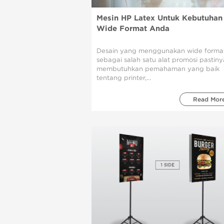
Mesin HP Latex Untuk Kebutuhan
Wide Format Anda
Desain yang menggunakan wide forma
sebagai salah satu alat promosi pastiny
membutuhkan pemahaman yang baik
tentang printer,...
Read Mor