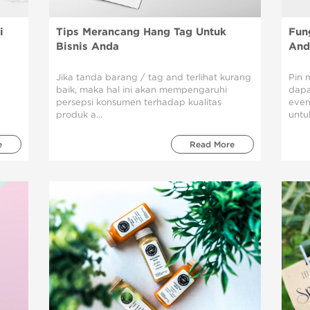
i
Tips Merancang Hang Tag Untuk
Fun
Bisnis Anda
And
Jika tanda barang / tag and terlihat kurang
Pin 
baik, maka hal ini akan mempengaruhi
dapa
persepsi konsumen terhadap kualitas
even
produk a...
untuk
e
Read More